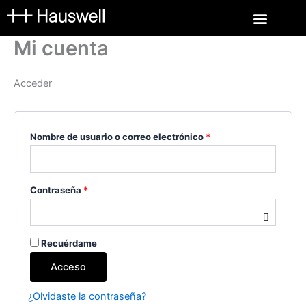
Ir
Obligatorio
Obligatorio
Obligatorio
al
contenido
Mi cuenta
Acceder
Nombre de usuario o correo electrónico
*
Contraseña
*
Recuérdame
Acceso
¿Olvidaste la contraseña?