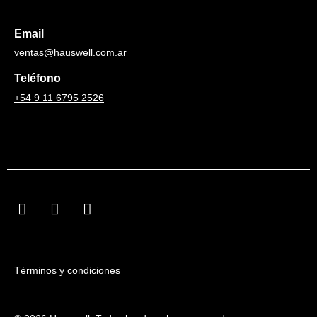
Email
ventas@hauswell.com.ar
Teléfono
+54 9 11 6795 2526
F
I
L
a
n
i
c
s
n
e
t
k
b
a
e
Términos y condiciones
o
g
d
o
r
i
k
a
n