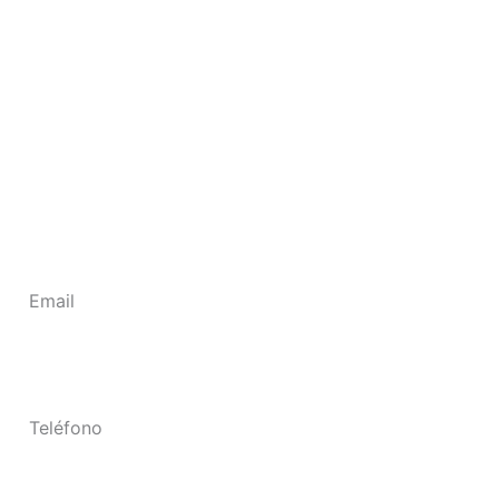
Email
ventas@hauswell.com.ar
Teléfono
+54 9 11 6795 2526