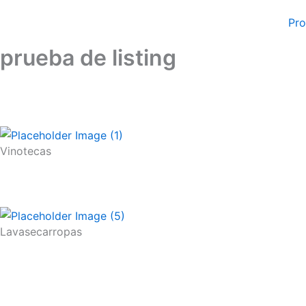
Ir
Pr
al
contenido
prueba de listing
Vinotecas
Lavasecarropas