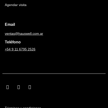
Agendar visita
Email
ventas@hauswell.com.ar
Teléfono
+54 9 11 6795 2526
F
I
L
a
n
i
c
s
n
e
t
k
b
a
e