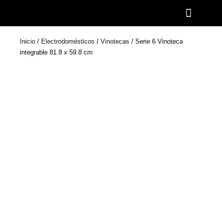
Ir
al
contenido
Inicio
/
Electrodomésticos
/
Vinotecas
/ Serie 6 Vinoteca
integrable 81.8 x 59.8 cm