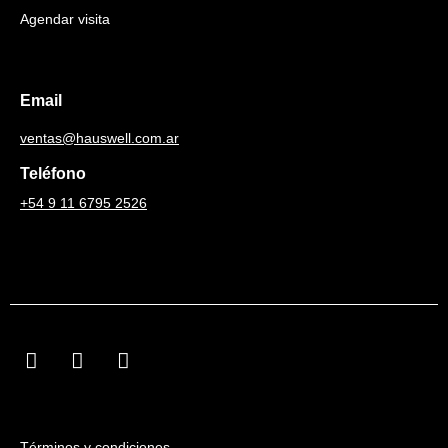
Agendar visita
Email
ventas@hauswell.com.ar
Teléfono
+54 9 11 6795 2526
F
I
L
a
n
i
c
s
n
e
t
k
b
a
e
Términos y condiciones