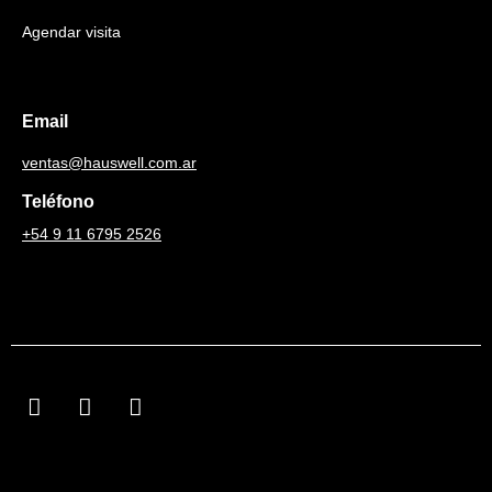
Agendar visita
Email
ventas@hauswell.com.ar
Teléfono
+54 9 11 6795 2526
F
I
L
a
n
i
c
s
n
e
t
k
b
a
e