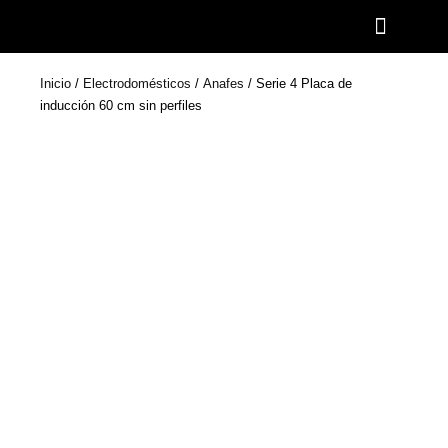
Ir
al
contenido
Inicio
/
Electrodomésticos
/
Anafes
/ Serie 4 Placa de
inducción 60 cm sin perfiles