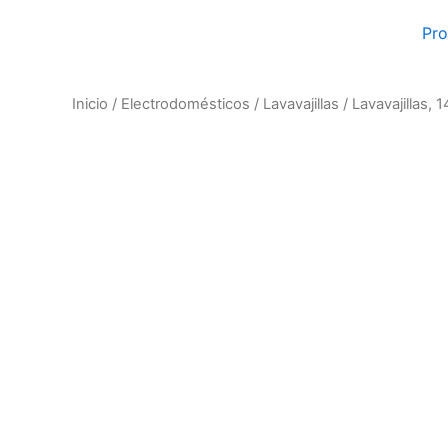
Ir
Pr
al
contenido
Inicio
/
Electrodomésticos
/
Lavavajillas
/ Lavavajillas, 