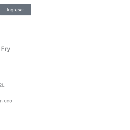
Ingresar
 Fry
32L
n uno