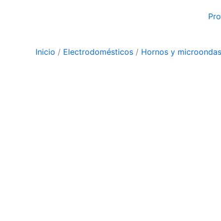
Ir
Pr
al
contenido
Inicio
/
Electrodomésticos
/
Hornos y microonda