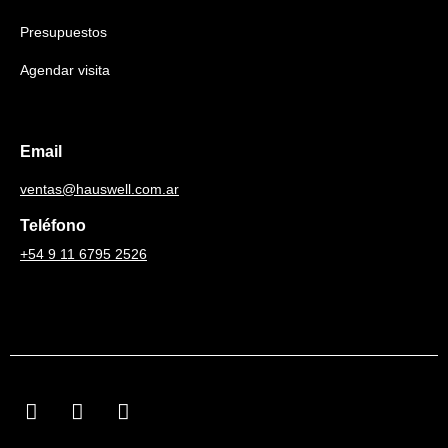
Presupuestos
Agendar visita
Email
ventas@hauswell.com.ar
Teléfono
+54 9 11 6795 2526
F
I
L
a
n
i
c
s
n