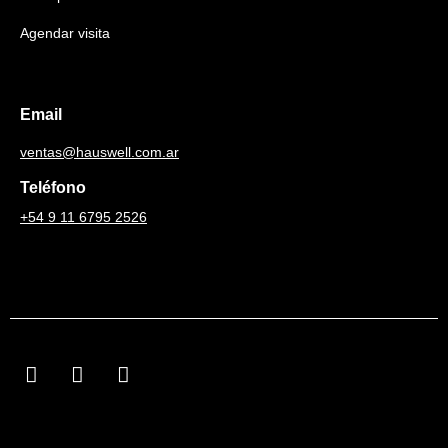
Agendar visita
Email
ventas@hauswell.com.ar
Teléfono
+54 9 11 6795 2526
F
I
L
a
n
i
c
s
n
e
t
k
b
a
e