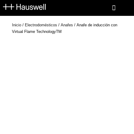
Ir
al
contenido
Inicio
/
Electrodomésticos
/
Anafes
/ Anafe de inducción con
Virtual Flame TechnologyTM