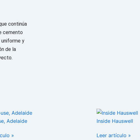
 que continúa
 de cemento
s uniforme y
ón de la
yecto.
se, Adelaide
Inside Hauswell
ículo »
Leer artículo »